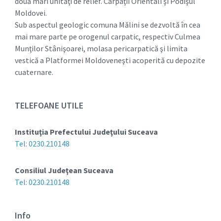
două mari unităţi de relief. Carpaţii Orientali şi Podişul
Moldovei.
Sub aspectul geologic comuna Mălini se dezvoltă în cea
mai mare parte pe orogenul carpatic, respectiv Culmea
Munţilor Stânişoarei, molasa pericarpatică şi limita
vestică a Platformei Moldoveneşti acoperită cu depozite
cuaternare.
TELEFOANE UTILE
Instituţia Prefectului Judeţului Suceava
Tel: 0230.210148
Consiliul Judeţean Suceava
Tel: 0230.210148
Info